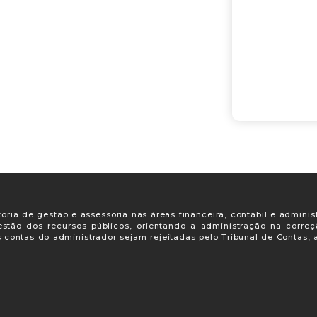
oria de gestão e assessoria nas áreas financeira, contábil e adminis
gestão dos recursos públicos, orientando a administração na corre
s contas do administrador sejam rejeitadas pelo Tribunal de Contas