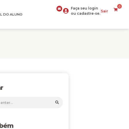
0
Faça seu login
Sair
ou cadastre-se.
L DO ALUNO
r
mbém