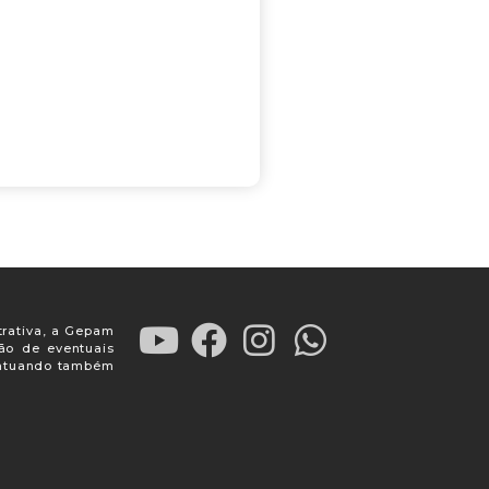
trativa, a Gepam
ção de eventuais
, atuando também