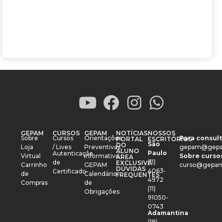
GEPAM
CURSOS
GEPAM
NOTÍCIAS
NOSSOS
Sobre
Cursos
Orientações
Para consult
PORTAL
ESCRITÓRIOS
São
DO
Loja
/ Lives
Preventivas
gepam@gepa
ALUNO
Paulo
Autenticação
Virtual
Informativo
Sobre cursos
ÁREA
(11)
de
EXCLUSIVA
Carrinho
GEPAM
curso@gepam
DÚVIDAS
4063-
Certificado
de
Calendário
FREQUENTES
4972
Compras
de
(11)
Obrigações
91050-
0743
Adamantina
(18)