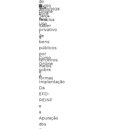
do
Curso
que
20/10/2026
Online
|
você
Terça-
–
Precisa
feira
Uso
Saber
privativo
|
de
9
bens
públicos
por
Curso
terceiros:
Online
meios
sobre
e
A
formas
Implantação
Da
EFD-
REINF
e
a
Apuração
dos