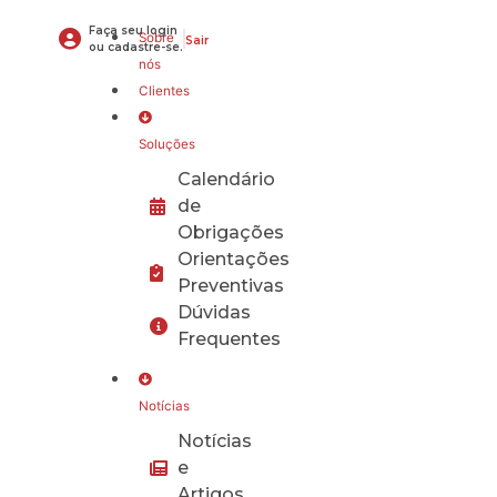
Faça seu login
Sobre
Sair
ou cadastre-se.
nós
Clientes
Soluções
Calendário
de
Obrigações
Orientações
Preventivas
Dúvidas
Frequentes
Notícias
Notícias
e
Artigos