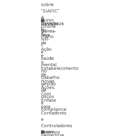
sobre
“SIAFIC”
A
Curso
Revisão
03/09/2026
Online
|
do
Quinta-
–
feira
Plano
NR-
de
1
Ação
e
e
saúde
o
mental
Estabelecimento
no
de
trabalho:
Novas
gestão
Ações.
de
Com
riscos
Ênfase
e
para
compliance
Contadores
e
Controladores
Curso
Internos
08/09/2026