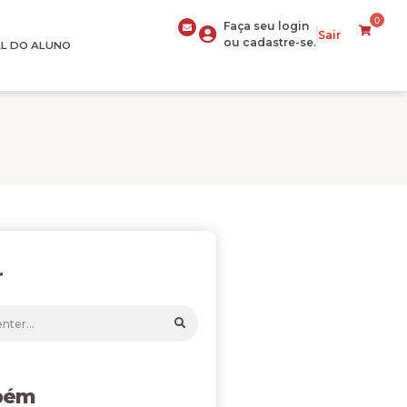
0
Faça seu login
Sair
ou cadastre-se.
L DO ALUNO
r
bém