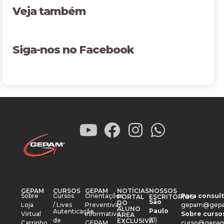
Veja também
Siga-nos no Facebook
GEPAM
CURSOS
GEPAM
NOTÍCIAS
NOSSOS
Sobre
Cursos
Orientações
Para consult
PORTAL
ESCRITÓRIOS
São
DO
Loja
/ Lives
Preventivas
gepam@gepa
ALUNO
Paulo
Autenticação
Virtual
Informativo
Sobre cursos
ÁREA
(11)
de
EXCLUSIVA
Carrinho
GEPAM
curso@gepam