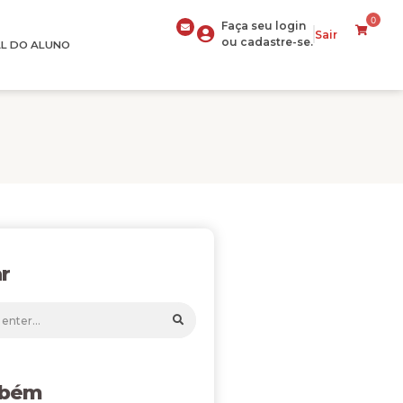
0
Faça seu login
Sair
ou cadastre-se.
L DO ALUNO
r
mbém