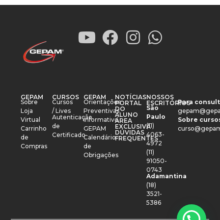
GEPAM
CURSOS
GEPAM
NOTÍCIAS
NOSSOS
Sobre
Cursos
Orientações
Para consult
PORTAL
ESCRITÓRIOS
São
DO
Loja
/ Lives
Preventivas
gepam@gepa
ALUNO
Paulo
Autenticação
Virtual
Informativo
Sobre cursos
ÁREA
(11)
de
EXCLUSIVA
Carrinho
GEPAM
curso@gepam
DÚVIDAS
4063-
Certificado
de
Calendário
FREQUENTES
4972
Compras
de
(11)
Obrigações
91050-
0743
Adamantina
(18)
3521-
5386