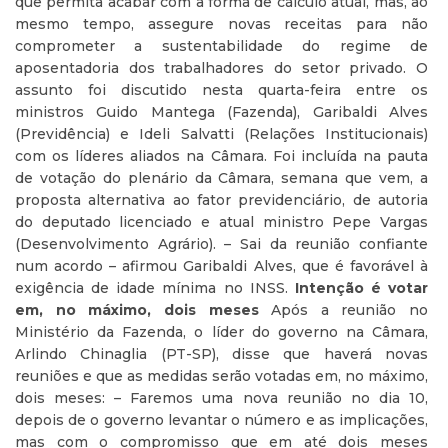
que permita acabar com a forma de cálculo atual, mas, ao
mesmo tempo, assegure novas receitas para não
comprometer a sustentabilidade do regime de
aposentadoria dos trabalhadores do setor privado. O
assunto foi discutido nesta quarta-feira entre os
ministros Guido Mantega (Fazenda), Garibaldi Alves
(Previdência) e Ideli Salvatti (Relações Institucionais)
com os líderes aliados na Câmara. Foi incluída na pauta
de votação do plenário da Câmara, semana que vem, a
proposta alternativa ao fator previdenciário, de autoria
do deputado licenciado e atual ministro Pepe Vargas
(Desenvolvimento Agrário). – Sai da reunião confiante
num acordo – afirmou Garibaldi Alves, que é favorável à
exigência de idade mínima no INSS.
Intenção é votar
em, no máximo, dois meses
Após a reunião no
Ministério da Fazenda, o líder do governo na Câmara,
Arlindo Chinaglia (PT-SP), disse que haverá novas
reuniões e que as medidas serão votadas em, no máximo,
dois meses: – Faremos uma nova reunião no dia 10,
depois de o governo levantar o número e as implicações,
mas com o compromisso que em até dois meses