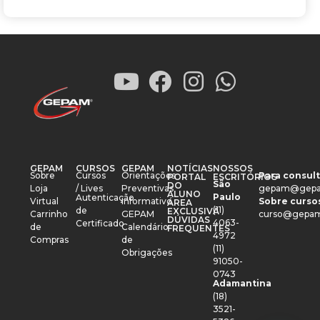
GEPAM
CURSOS
GEPAM
NOTÍCIAS
NOSSOS
Sobre
Cursos
Orientações
Para consult
PORTAL
ESCRITÓRIOS
São
DO
Loja
/ Lives
Preventivas
gepam@gepa
ALUNO
Paulo
Autenticação
Virtual
Informativo
Sobre cursos
ÁREA
(11)
de
EXCLUSIVA
Carrinho
GEPAM
curso@gepam
DÚVIDAS
4063-
Certificado
de
Calendário
FREQUENTES
4972
Compras
de
(11)
Obrigações
91050-
0743
Adamantina
(18)
3521-