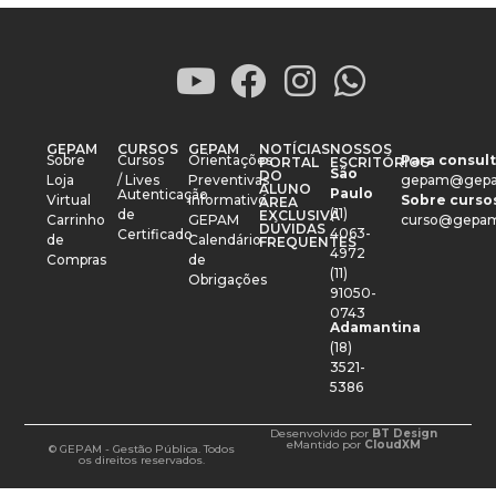
GEPAM
CURSOS
GEPAM
NOTÍCIAS
NOSSOS
Sobre
Cursos
Orientações
Para consult
PORTAL
ESCRITÓRIOS
São
DO
Loja
/ Lives
Preventivas
gepam@gepa
ALUNO
Paulo
Autenticação
Virtual
Informativo
Sobre cursos
ÁREA
(11)
de
EXCLUSIVA
Carrinho
GEPAM
curso@gepam
DÚVIDAS
4063-
Certificado
de
Calendário
FREQUENTES
4972
Compras
de
(11)
Obrigações
91050-
0743
Adamantina
(18)
3521-
5386
Desenvolvido por
BT Design
e
Mantido por
CloudXM
© GEPAM - Gestão Pública. Todos
os direitos reservados.