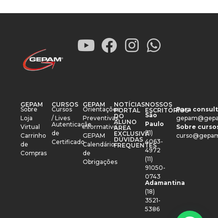
GEPAM
CURSOS
GEPAM
NOTÍCIAS
NOSSOS
Sobre
Cursos
Orientações
Para consult
PORTAL
ESCRITÓRIOS
São
DO
Loja
/ Lives
Preventivas
gepam@gepa
ALUNO
Paulo
Autenticação
Virtual
Informativo
Sobre cursos
ÁREA
(11)
de
EXCLUSIVA
Carrinho
GEPAM
curso@gepam
DÚVIDAS
4063-
Certificado
de
Calendário
FREQUENTES
4972
Compras
de
(11)
Obrigações
91050-
0743
Adamantina
(18)
3521-
5386