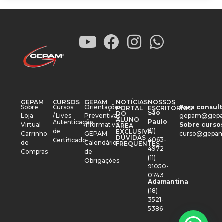
GEPAM
CURSOS
GEPAM
NOTÍCIAS
NOSSOS
Sobre
Cursos
Orientações
Para consult
PORTAL
ESCRITÓRIOS
São
DO
Loja
/ Lives
Preventivas
gepam@gepa
ALUNO
Paulo
Autenticação
Virtual
Informativo
Sobre cursos
ÁREA
(11)
de
EXCLUSIVA
Carrinho
GEPAM
curso@gepam
DÚVIDAS
4063-
Certificado
de
Calendário
FREQUENTES
4972
Compras
de
(11)
Obrigações
91050-
0743
Adamantina
(18)
3521-
5386