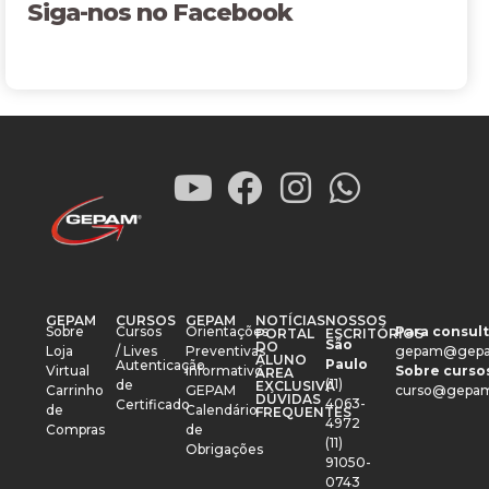
Siga-nos no Facebook
GEPAM
CURSOS
GEPAM
NOTÍCIAS
NOSSOS
Sobre
Cursos
Orientações
Para consult
PORTAL
ESCRITÓRIOS
São
DO
Loja
/ Lives
Preventivas
gepam@gepa
ALUNO
Paulo
Autenticação
Virtual
Informativo
Sobre cursos
ÁREA
(11)
de
EXCLUSIVA
Carrinho
GEPAM
curso@gepam
DÚVIDAS
4063-
Certificado
de
Calendário
FREQUENTES
4972
Compras
de
(11)
Obrigações
91050-
0743