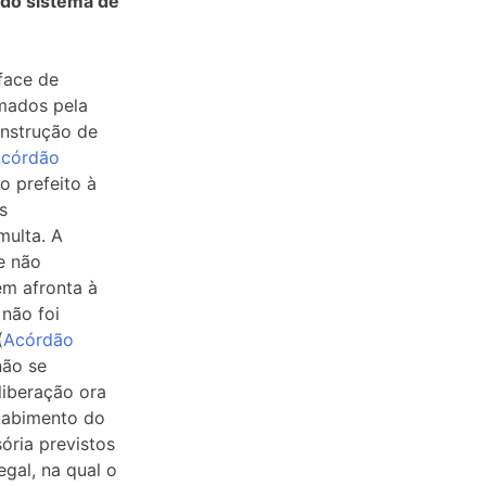
s do sistema de
face de
rmados pela
nstrução de
córdão
do prefeito à
s
multa. A
e não
em afronta à
 não foi
(
Acórdão
não se
liberação ora
cabimento do
ória previstos
egal, na qual o