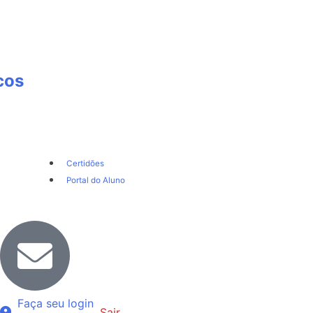
cos
Certidões
Portal do Aluno
Faça seu login
Sair