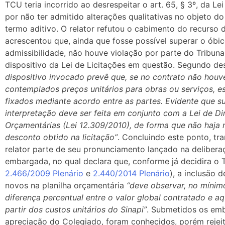
TCU teria incorrido ao desrespeitar o art. 65, § 3º, da Le
por não ter admitido alterações qualitativas no objeto do
termo aditivo. O relator refutou o cabimento do recurso 
acrescentou que, ainda que fosse possível superar o óbic
admissibilidade, não houve violação por parte do Tribuna
dispositivo da Lei de Licitações em questão. Segundo d
dispositivo invocado prevê que, se no contrato não houv
contemplados preços unitários para obras ou serviços, e
fixados mediante acordo entre as partes. Evidente que s
interpretação deve ser feita em conjunto com a Lei de Dir
Orçamentárias (Lei 12.309/2010), de forma que não haja
desconto obtido na licitação”
. Concluindo este ponto, tr
relator parte de seu pronunciamento lançado na delibera
embargada, no qual declara que, conforme já decidira o 
2.466/2009 Plenário
e
2.440/2014 Plenário
), a inclusão d
novos na planilha orçamentária
“deve observar, no míni
diferença percentual entre o valor global contratado e aq
partir dos custos unitários do Sinapi”
. Submetidos os em
apreciação do Colegiado, foram conhecidos, porém rejei