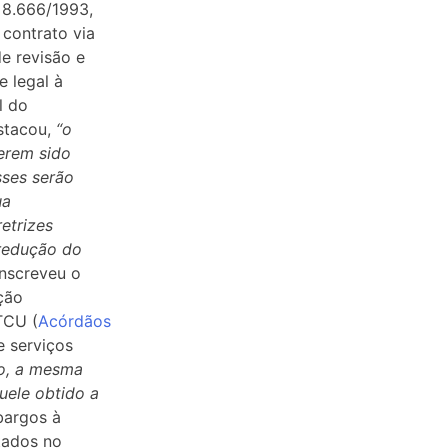
i 8.666/1993,
 contrato via
de revisão e
e legal à
l do
estacou,
“o
erem sido
sses serão
ua
etrizes
 redução do
anscreveu o
ção
TCU (
Acórdãos
e serviços
mo, a mesma
uele obtido a
bargos à
tados no