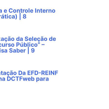
a e Controle Interno
ática) | 8
zação da Seleção de
urso Público” –
isa Saber | 9
ntação Da EFD-REINF
 na DCTFweb para