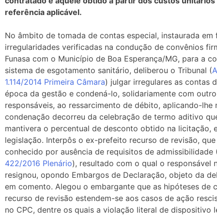
contratado e aquele obtido a partir dos custos unitário
referência aplicável.
No âmbito de tomada de contas especial, instaurada em 
irregularidades verificadas na condução de convênios fi
Funasa com o Município de Boa Esperança/MG, para a co
sistema de esgotamento sanitário, deliberou o Tribunal (
A
1.114/2014 Primeira Câmara
) julgar irregulares as contas 
época da gestão e condená-lo, solidariamente com outro
responsáveis, ao ressarcimento de débito, aplicando-lhe 
condenação decorreu da celebração de termo aditivo qu
mantivera o percentual de desconto obtido na licitação, 
legislação. Interpôs o ex-prefeito recurso de revisão, que
conhecido por ausência de requisitos de admissibilidade 
422/2016 Plenário
), resultado com o qual o responsável 
resignou, opondo Embargos de Declaração, objeto da de
em comento. Alegou o embargante que as hipóteses de 
recurso de revisão estendem-se aos casos de ação rescis
no CPC, dentre os quais a violação literal de dispositivo l