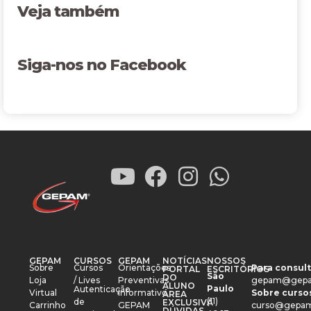
Veja também
Siga-nos no Facebook
GEPAM
CURSOS
GEPAM
NOTÍCIAS
NOSSOS
Sobre
Cursos
Orientações
Para consult
PORTAL
ESCRITÓRIOS
São
DO
Loja
/ Lives
Preventivas
gepam@gepa
ALUNO
Paulo
Autenticação
Virtual
Informativo
Sobre cursos
ÁREA
(11)
de
EXCLUSIVA
Carrinho
GEPAM
curso@gepam
DÚVIDAS