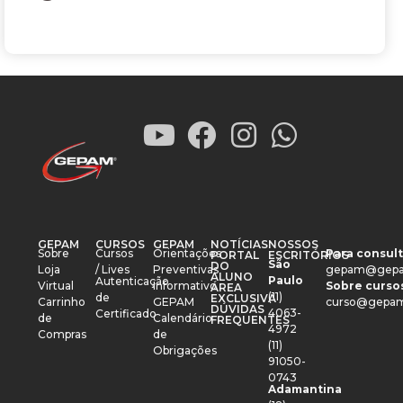
GEPAM
CURSOS
GEPAM
NOTÍCIAS
NOSSOS
Sobre
Cursos
Orientações
Para consult
PORTAL
ESCRITÓRIOS
São
DO
Loja
/ Lives
Preventivas
gepam@gepa
ALUNO
Paulo
Autenticação
Virtual
Informativo
Sobre cursos
ÁREA
(11)
de
EXCLUSIVA
Carrinho
GEPAM
curso@gepam
DÚVIDAS
4063-
Certificado
de
Calendário
FREQUENTES
4972
Compras
de
(11)
Obrigações
91050-
0743
Adamantina