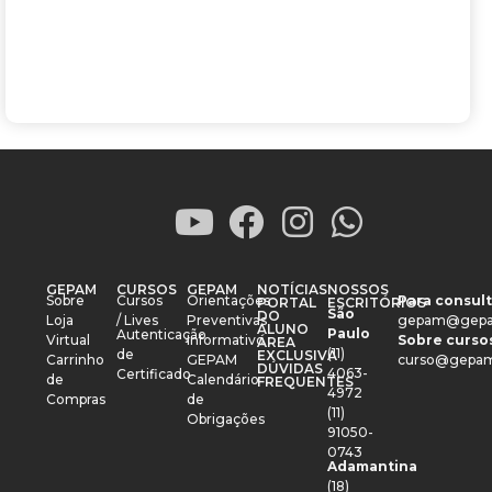
GEPAM
CURSOS
GEPAM
NOTÍCIAS
NOSSOS
Sobre
Cursos
Orientações
Para consult
PORTAL
ESCRITÓRIOS
São
DO
Loja
/ Lives
Preventivas
gepam@gepa
ALUNO
Paulo
Autenticação
Virtual
Informativo
Sobre cursos
ÁREA
(11)
de
EXCLUSIVA
Carrinho
GEPAM
curso@gepam
DÚVIDAS
4063-
Certificado
de
Calendário
FREQUENTES
4972
Compras
de
(11)
Obrigações
91050-
0743
Adamantina
(18)