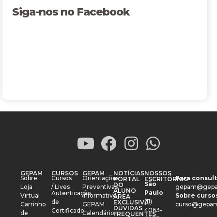
Siga-nos no Facebook
GEPAM
CURSOS
GEPAM
NOTÍCIAS
NOSSOS
Sobre
Cursos
Orientações
Para consult
PORTAL
ESCRITÓRIOS
São
DO
Loja
/ Lives
Preventivas
gepam@gepa
ALUNO
Paulo
Autenticação
Virtual
Informativo
Sobre cursos
ÁREA
(11)
de
EXCLUSIVA
Carrinho
GEPAM
curso@gepam
DÚVIDAS
4063-
Certificado
de
Calendário
FREQUENTES