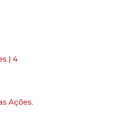
s | 4
as Ações.