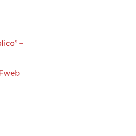
lico” –
TFweb