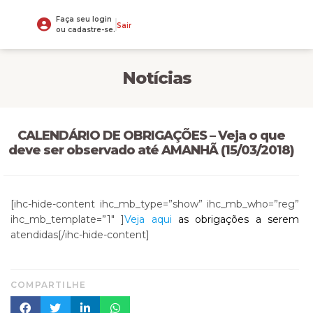
Faça seu login
Sair
ou cadastre-se.
Notícias
CALENDÁRIO DE OBRIGAÇÕES – Veja o que
deve ser observado até AMANHÃ (15/03/2018)
[ihc-hide-content ihc_mb_type=”show” ihc_mb_who=”reg”
ihc_mb_template=”1″ ]
Veja aqui
as obrigações a serem
atendidas[/ihc-hide-content]
COMPARTILHE