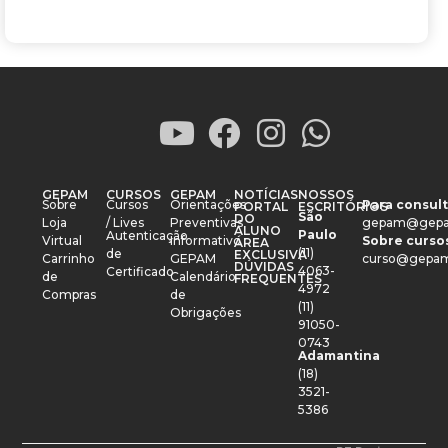
GEPAM
CURSOS
GEPAM
NOTÍCIAS
NOSSOS
Sobre
Cursos
Orientações
Para consult
PORTAL
ESCRITÓRIOS
São
DO
Loja
/ Lives
Preventivas
gepam@gepa
ALUNO
Paulo
Autenticação
Virtual
Informativo
Sobre cursos
ÁREA
(11)
de
EXCLUSIVA
Carrinho
GEPAM
curso@gepam
DÚVIDAS
4063-
Certificado
de
Calendário
FREQUENTES
4972
Compras
de
(11)
Obrigações
91050-
0743
Adamantina
(18)
3521-
5386