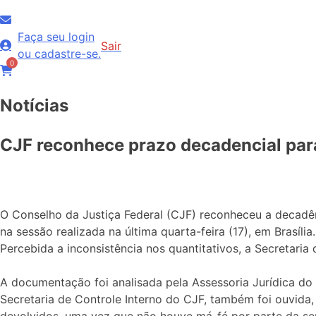
Faça seu login
Sair
ou cadastre-se.
0
Notícias
CJF reconhece prazo decadencial para
O Conselho da Justiça Federal (CJF) reconheceu a decadên
na sessão realizada na última quarta-feira (17), em Brasí
Percebida a inconsistência nos quantitativos, a Secretari
A documentação foi analisada pela Assessoria Jurídica do
Secretaria de Controle Interno do CJF, também foi ouvida,
devolvidos, uma vez que não houve má-fé por parte da serv