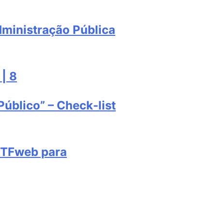
dministração Pública
 | 8
úblico” – Check-list
CTFweb para