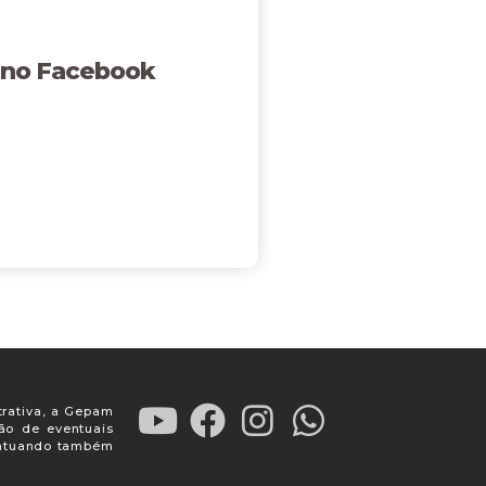
 no Facebook
trativa, a Gepam
ção de eventuais
, atuando também