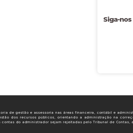
Siga-nos
oria de gestão e assessoria nas áreas financeira, contábil e adminis
gestão dos recursos públicos, orientando a administração na corre
s contas do administrador sejam rejeitadas pelo Tribunal de Contas