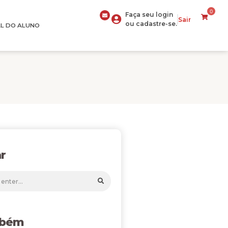
0
Faça seu login
Sair
ou cadastre-se.
L DO ALUNO
r
mbém