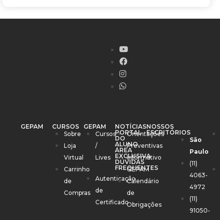
GEPAM
CURSOS
GEPAM
NOTÍCIAS
NOSSOS
PORTAL
ESCRITÓRIOS
Sobre
Cursos
Orientações
DO
São
ALUNO
Loja
/
Preventivas
ÁREA
Paulo
EXCLUSIVA
Virtual
Lives
Informativo
DÚVIDAS
(11)
FREQUENTES
Carrinho
GEPAM
4063-
Autenticação
de
Calendário
4972
de
Compras
de
(11)
Certificado
Obrigações
91050-