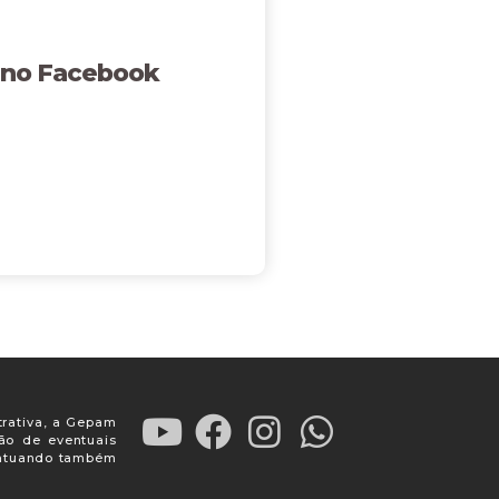
 no Facebook
trativa, a Gepam
ção de eventuais
, atuando também