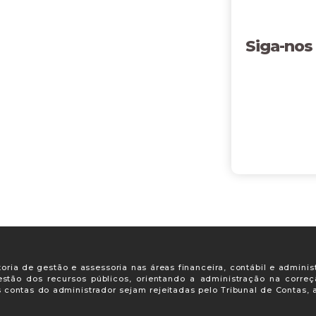
Siga-nos
oria de gestão e assessoria nas áreas financeira, contábil e adminis
gestão dos recursos públicos, orientando a administração na corre
s contas do administrador sejam rejeitadas pelo Tribunal de Contas