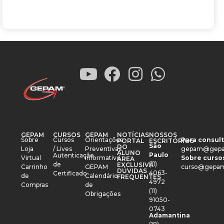
GEPAM
CURSOS
GEPAM
NOTÍCIAS
NOSSOS
Sobre
Cursos
Orientações
Para consult
PORTAL
ESCRITÓRIOS
São
DO
Loja
/ Lives
Preventivas
gepam@gepa
ALUNO
Paulo
Autenticação
Virtual
Informativo
Sobre cursos
ÁREA
(11)
de
EXCLUSIVA
Carrinho
GEPAM
curso@gepam
DÚVIDAS
4063-
Certificado
de
Calendário
FREQUENTES
4972
Compras
de
(11)
Obrigações
91050-
0743
Adamantina