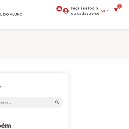
0
Faça seu login
Sair
ou cadastre-se.
L DO ALUNO
r
bém