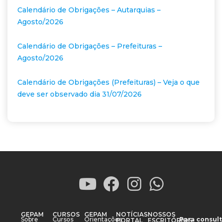
Calendário de Obrigações – Autarquias –
Agosto/2026
Calendário de Obrigações – Prefeituras –
Agosto/2026
Calendário de Obrigações (Prefeituras) – Veja o que
deve ser observado dia 31/07/2026
GEPAM
CURSOS
GEPAM
NOTÍCIAS
NOSSOS
Sobre
Cursos
Orientações
Para consult
PORTAL
ESCRITÓRIOS