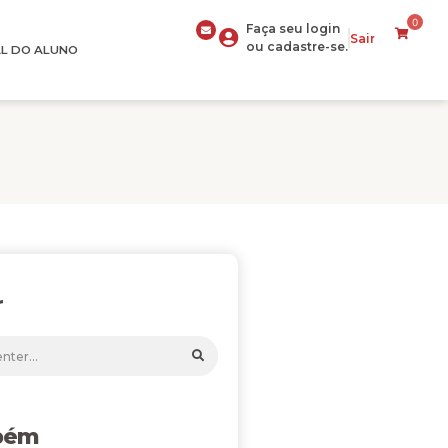
0
Faça seu login
Sair
ou cadastre-se.
L DO ALUNO
r
bém