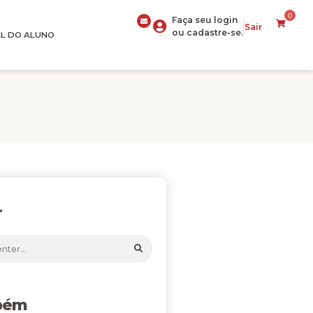
0
Faça seu login
Sair
ou cadastre-se.
L DO ALUNO
r
bém