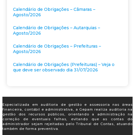
Calendário de Obrigações – Câmaras –
Agosto/2026
Calendário de Obrigações – Autarquias –
Agosto/2026
Calendário de Obrigações – Prefeituras –
Agosto/2026
Calendário de Obrigações (Prefeituras) – Veja o
que deve ser observado dia 31/07/2026
Especializada em auditoria de gestão e assessoria nas áreas
financeira, contábil e administrativa, a Gepam realiza auditoria na
gestão dos recursos públicos, orientando a administração na
correção de eventuais falhas, evitando que as contas do
administrador sejam rejeitadas pelo Tribunal de Contas, atuando
também de forma preventiva.