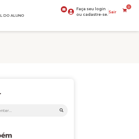
0
Faça seu login
Sair
ou cadastre-se.
L DO ALUNO
r
bém