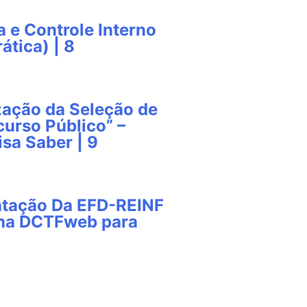
a e Controle Interno
ática) | 8
zação da Seleção de
urso Público” –
isa Saber | 9
ntação Da EFD-REINF
 na DCTFweb para