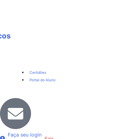
cos
Certidões
Portal do Aluno
Faça seu login
Sair