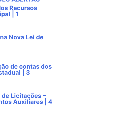
dos Recursos
pal | 1
na Nova Lei de
ção de contas dos
tadual | 3
 de Licitações –
tos Auxiliares | 4