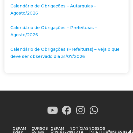
Calendário de Obrigações – Autarquias –
Agosto/2026
Calendário de Obrigações – Prefeituras –
Agosto/2026
Calendário de Obrigações (Prefeituras) – Veja o que
deve ser observado dia 31/07/2026
GEPAM
CURSOS
GEPAM
NOTÍCIAS
NOSSOS
Sobre
Cursos
Orientações
Para consult
PORTAL
ESCRITÓRIOS