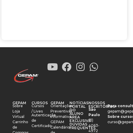
GEPAM
CURSOS
GEPAM
NOTÍCIAS
NOSSOS
Sobre
Cursos
Orientações
Para consult
PORTAL
ESCRITÓRIOS
São
DO
Loja
/ Lives
Preventivas
gepam@gepa
ALUNO
Paulo
Autenticação
Virtual
Informativo
Sobre cursos
ÁREA
(11)
de
EXCLUSIVA
Carrinho
GEPAM
curso@gepam
DÚVIDAS
4063-
Certificado
de
Calendário
FREQUENTES
4972
Compras
de