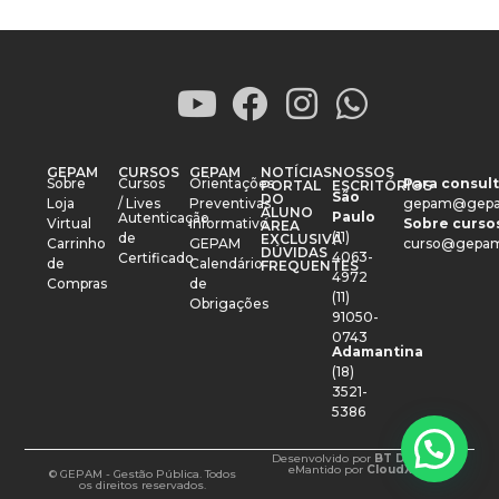
GEPAM
CURSOS
GEPAM
NOTÍCIAS
NOSSOS
Sobre
Cursos
Orientações
Para consult
PORTAL
ESCRITÓRIOS
São
DO
Loja
/ Lives
Preventivas
gepam@gepa
ALUNO
Paulo
Autenticação
Virtual
Informativo
Sobre cursos
ÁREA
(11)
de
EXCLUSIVA
Carrinho
GEPAM
curso@gepam
DÚVIDAS
4063-
Certificado
de
Calendário
FREQUENTES
4972
Compras
de
(11)
Obrigações
91050-
0743
Adamantina
(18)
3521-
5386
Desenvolvido por
BT Design
e
Mantido por
CloudXM
© GEPAM - Gestão Pública. Todos
os direitos reservados.