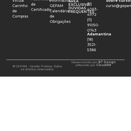
Virtual
Informativo
Sobre cursos
ÁREA
(11)
de
EXCLUSIVA
Carrinho
GEPAM
curso@gepam
DÚVIDAS
4063-
Certificado
de
Calendário
FREQUENTES
4972
Compras
de
(11)
Obrigações
91050-
0743
Adamantina
(18)
3521-
5386
Desenvolvido por
BT Design
e
Mantido por
CloudXM
© GEPAM - Gestão Pública. Todos
os direitos reservados.