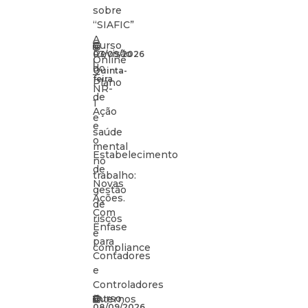
sobre
“SIAFIC”
A
Curso
Revisão
03/09/2026
Online
|
do
Quinta-
–
feira
Plano
NR-
de
1
Ação
e
e
saúde
o
mental
Estabelecimento
no
de
trabalho:
Novas
gestão
Ações.
de
Com
riscos
Ênfase
e
para
compliance
Contadores
e
Controladores
Curso
Internos
08/09/2026