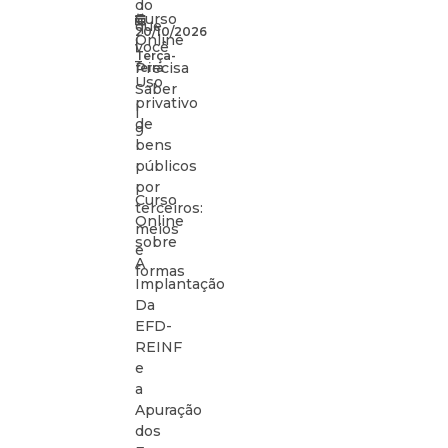
do
Curso
que
20/10/2026
Online
|
você
Terça-
–
Precisa
feira
Uso
Saber
privativo
|
de
9
bens
públicos
por
Curso
terceiros:
Online
meios
sobre
e
A
formas
Implantação
Da
EFD-
REINF
e
a
Apuração
dos