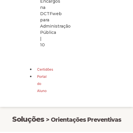
Encargos
na
DCTFweb
para
Administração
Pública
|
10
Certidões
Portal
do
Aluno
Soluções
> Orientações Preventivas