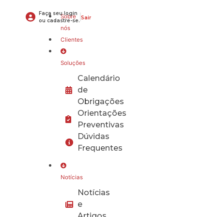
Faça seu login
Sobre
Sair
ou cadastre-se.
nós
Clientes
Soluções
Calendário
de
Obrigações
Orientações
Preventivas
Dúvidas
Frequentes
Notícias
Notícias
e
Artigos