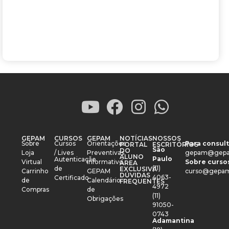
GEPAM
CURSOS
GEPAM
NOTÍCIAS
NOSSOS
Sobre
Cursos
Orientações
Para consult
PORTAL
ESCRITÓRIOS
São
DO
Loja
/ Lives
Preventivas
gepam@gepa
ALUNO
Paulo
Autenticação
Virtual
Informativo
Sobre cursos
ÁREA
(11)
de
EXCLUSIVA
Carrinho
GEPAM
curso@gepam
DÚVIDAS
4063-
Certificado
de
Calendário
FREQUENTES
4972
Compras
de
(11)
Obrigações
91050-
0743
Adamantina