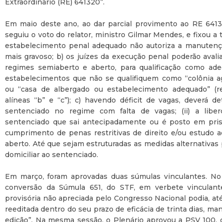
Extraordinário (RE) 641320”.
Em maio deste ano, ao dar parcial provimento ao RE 6413
seguiu o voto do relator, ministro Gilmar Mendes, e fixou a 
estabelecimento penal adequado não autoriza a manutenç
mais gravoso; b) os juízes da execução penal poderão aval
regimes semiaberto e aberto, para qualificação como ade
estabelecimentos que não se qualifiquem como “colônia agr
ou “casa de albergado ou estabelecimento adequado” (reg
alíneas “b” e “c”); c) havendo déficit de vagas, deverá de
sentenciado no regime com falta de vagas; (ii) a libe
sentenciado que sai antecipadamente ou é posto em prisão 
cumprimento de penas restritivas de direito e/ou estudo 
aberto. Até que sejam estruturadas as medidas alternativas 
domiciliar ao sentenciado.
Em março, foram aprovadas duas súmulas vinculantes. No
conversão da Súmula 651, do STF, em verbete vinculant
provisória não apreciada pelo Congresso Nacional podia, at
reeditada dentro do seu prazo de eficácia de trinta dias, man
edição”. Na mesma sessão, o Plenário aprovou a PSV 100,