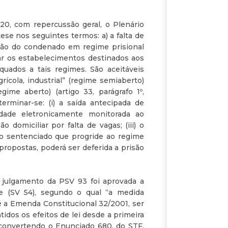
20, com repercussão geral, o Plenário
tese nos seguintes termos: a) a falta de
ão do condenado em regime prisional
iar os estabelecimentos destinados aos
quados a tais regimes. São aceitáveis
ícola, industrial” (regime semiaberto)
ime aberto) (artigo 33, parágrafo 1º,
terminar-se: (i) a saída antecipada de
rdade eletronicamente monitorada ao
domiciliar por falta de vagas; (iii) o
ao sentenciado que progride ao regime
propostas, poderá ser deferida a prisão
 julgamento da PSV 93 foi aprovada a
e (SV 54), segundo o qual “a medida
é a Emenda Constitucional 32/2001, ser
tidos os efeitos de lei desde a primeira
 convertendo o Enunciado 680, do STF,