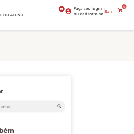
0
Faça seu login
Sair
ou cadastre-se.
L DO ALUNO
r
mbém