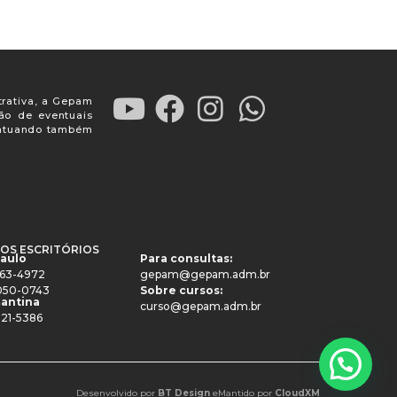
trativa, a Gepam
ção de eventuais
, atuando também
OS ESCRITÓRIOS
Paulo
Para consultas:
4063-4972
gepam@gepam.adm.br
91050-0743
Sobre cursos:
antina
curso@gepam.adm.br
521-5386
Desenvolvido por
BT Design
e
Mantido por
CloudXM