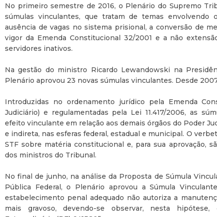
No primeiro semestre de 2016, o Plenário do Supremo Trib
súmulas vinculantes, que tratam de temas envolvendo 
ausência de vagas no sistema prisional, a conversão de me
vigor da Emenda Constitucional 32/2001 e a não extensão 
servidores inativos.
Na gestão do ministro Ricardo Lewandowski na Presidênc
Plenário aprovou 23 novas súmulas vinculantes. Desde 2007,
Introduzidas no ordenamento jurídico pela Emenda Cons
Judiciário) e regulamentadas pela Lei 11.417/2006, as s
efeito vinculante em relação aos demais órgãos do Poder Judi
e indireta, nas esferas federal, estadual e municipal. O verb
STF sobre matéria constitucional e, para sua aprovação, s
dos ministros do Tribunal.
No final de junho, na análise da Proposta de Súmula Vincul
Pública Federal, o Plenário aprovou a Súmula Vinculante
estabelecimento penal adequado não autoriza a manutenç
mais gravoso, devendo-se observar, nesta hipótese,