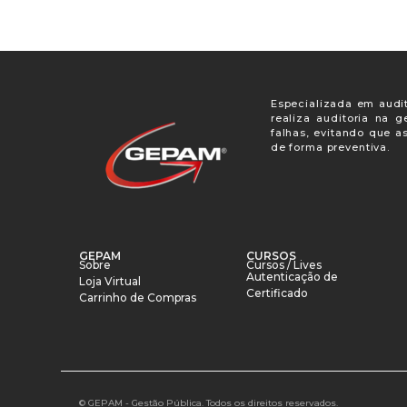
Especializada em audit
realiza auditoria na 
falhas, evitando que a
de forma preventiva.
GEPAM
CURSOS
Sobre
Cursos / Lives
Autenticação de
Loja Virtual
Certificado
Carrinho de Compras
© GEPAM - Gestão Pública. Todos os direitos reservados.