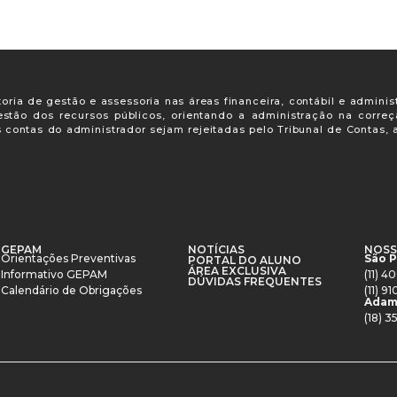
oria de gestão e assessoria nas áreas financeira, contábil e adminis
gestão dos recursos públicos, orientando a administração na corre
s contas do administrador sejam rejeitadas pelo Tribunal de Contas
GEPAM
NOTÍCIAS
NOSS
Orientações Preventivas
São 
PORTAL DO ALUNO
ÁREA EXCLUSIVA
Informativo GEPAM
(11) 
DÚVIDAS FREQUENTES
Calendário de Obrigações
(11) 
Adam
(18) 3