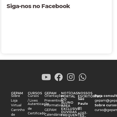
Siga-nos no Facebook
GEPAM
CURSOS
GEPAM
NOTÍCIAS
NOSSOS
Sobre
Cursos
Orientações
Para consult
PORTAL
ESCRITÓRIOS
São
DO
Loja
/ Lives
Preventivas
gepam@gepa
ALUNO
Paulo
Autenticação
Virtual
Informativo
Sobre cursos
ÁREA
(11)
de
EXCLUSIVA
Carrinho
GEPAM
curso@gepam
DÚVIDAS
4063-
Certificado
de
Calendário
FREQUENTES