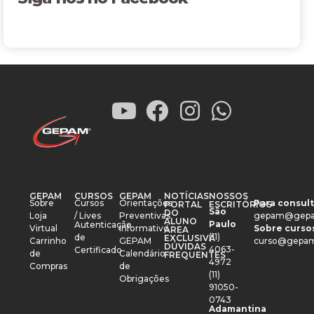
GEPAM
CURSOS
GEPAM
NOTÍCIAS
NOSSOS
Sobre
Cursos
Orientações
Para consult
PORTAL
ESCRITÓRIOS
São
DO
Loja
/ Lives
Preventivas
gepam@gepa
ALUNO
Paulo
Autenticação
Virtual
Informativo
Sobre cursos
ÁREA
(11)
de
EXCLUSIVA
Carrinho
GEPAM
curso@gepam
DÚVIDAS
4063-
Certificado
de
Calendário
FREQUENTES
4972
Compras
de
(11)
Obrigações
91050-
0743
Adamantina