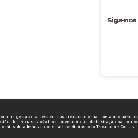
Siga-nos
oria de gestão e assessoria nas áreas financeira, contábil e adminis
gestão dos recursos públicos, orientando a administração na corre
s contas do administrador sejam rejeitadas pelo Tribunal de Contas