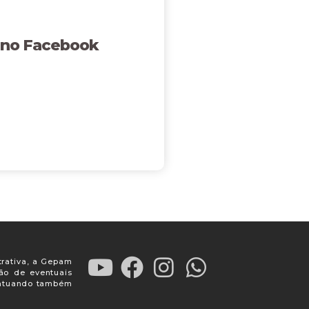
 no Facebook
trativa, a Gepam
ção de eventuais
, atuando também