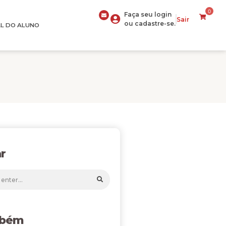
0
Faça seu login
Sair
ou cadastre-se.
L DO ALUNO
r
mbém