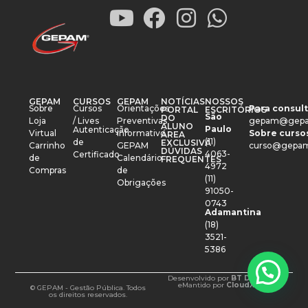
GEPAM
CURSOS
GEPAM
NOTÍCIAS
NOSSOS
Sobre
Cursos
Orientações
Para consult
PORTAL
ESCRITÓRIOS
São
DO
Loja
/ Lives
Preventivas
gepam@gepa
ALUNO
Paulo
Autenticação
Virtual
Informativo
Sobre cursos
ÁREA
(11)
de
EXCLUSIVA
Carrinho
GEPAM
curso@gepam
DÚVIDAS
4063-
Certificado
de
Calendário
FREQUENTES
4972
Compras
de
(11)
Obrigações
91050-
0743
Adamantina
(18)
3521-
5386
Desenvolvido por
BT Design
e
Mantido por
CloudXM
© GEPAM - Gestão Pública. Todos
os direitos reservados.