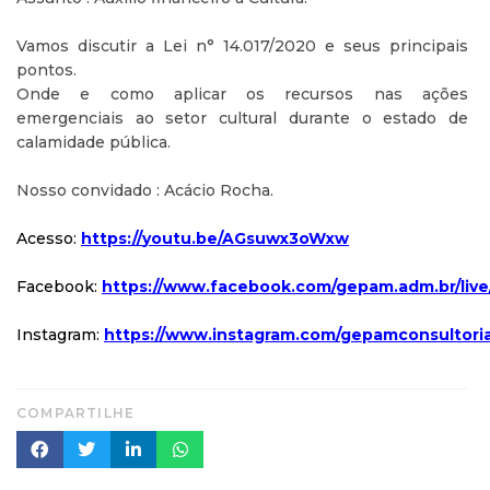
Vamos discutir a Lei n° 14.017/2020 e seus principais
pontos.
Onde e como aplicar os recursos nas ações
emergenciais ao setor cultural durante o estado de
calamidade pública.
Nosso convidado : Acácio Rocha.
Acesso:
https
:
/
/
youtu
.
be
/
AGsuwx3oWxw
Facebook:
https
:
/
/
www
.
facebook
.
com
/
gepam
.
adm
.
br
/
live
Instagram:
https
:
/
/
www
.
instagram
.
com
/
gepamconsultori
COMPARTILHE