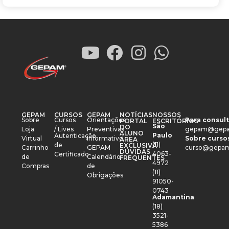
GEPAM
CURSOS
GEPAM
NOTÍCIAS
NOSSOS
Sobre
Cursos
Orientações
Para consult
PORTAL
ESCRITÓRIOS
São
DO
Loja
/ Lives
Preventivas
gepam@gepa
ALUNO
Paulo
Autenticação
Virtual
Informativo
Sobre cursos
ÁREA
(11)
de
EXCLUSIVA
Carrinho
GEPAM
curso@gepam
DÚVIDAS
4063-
Certificado
de
Calendário
FREQUENTES
4972
Compras
de
(11)
Obrigações
91050-
0743
Adamantina
(18)
3521-
5386