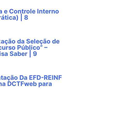
a e Controle Interno
ática) | 8
zação da Seleção de
urso Público” –
isa Saber | 9
ntação Da EFD-REINF
 na DCTFweb para