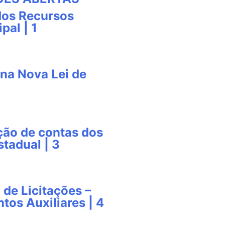
dos Recursos
pal | 1
na Nova Lei de
ção de contas dos
tadual | 3
 de Licitações –
tos Auxiliares | 4