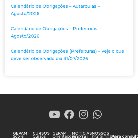
Calendário de Obrigações – Autarquias –
Agosto/2026
Calendário de Obrigações – Prefeituras –
Agosto/2026
Calendário de Obrigações (Prefeituras) – Veja o que
deve ser observado dia 31/07/2026
GEPAM
CURSOS
GEPAM
NOTÍCIAS
NOSSOS
Sobre
Cursos
Orientações
Para consult
PORTAL
ESCRITÓRIOS