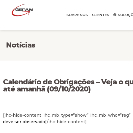
SOBRE NÓS
CLIENTES
SOLUÇÕ
Notícias
Calendário de Obrigações – Veja o q
até amanhã (09/10/2020)
[ihc-hide-content ihc_mb_type=”show” ihc_mb_who=”reg” 
deve ser observado
[/ihc-hide-content]