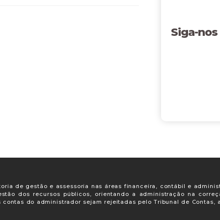
Siga-nos
oria de gestão e assessoria nas áreas financeira, contábil e adminis
gestão dos recursos públicos, orientando a administração na corre
s contas do administrador sejam rejeitadas pelo Tribunal de Contas