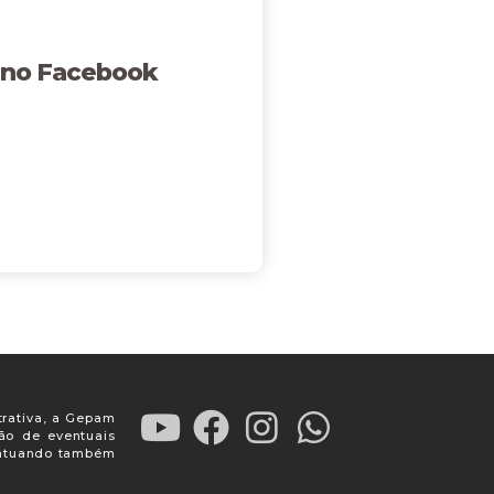
 no Facebook
trativa, a Gepam
ção de eventuais
, atuando também