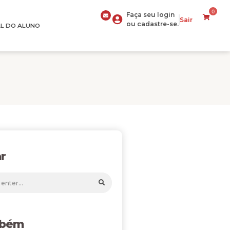
0
Faça seu login
Sair
ou cadastre-se.
L DO ALUNO
r
mbém