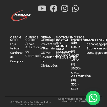
GEPAM
CURSOS
GEPAM
NOTÍCIAS
NOSSOS
Sobre
Cursos
Orientações
Para consult
PORTAL
ESCRITÓRIOS
São
DO
Loja
/ Lives
Preventivas
gepam@gepa
ALUNO
Paulo
Autenticação
Virtual
Informativo
Sobre cursos
ÁREA
(11)
de
EXCLUSIVA
Carrinho
GEPAM
curso@gepam
DÚVIDAS
4063-
Certificado
de
Calendário
FREQUENTES
4972
Compras
de
(11)
Obrigações
91050-
0743
Adamantina
(18)
3521-
5386
Desenvolvido por
BT Design
e
Mantido por
CloudXM
© GEPAM - Gestão Pública. Todos
os direitos reservados.