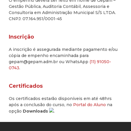
O empenho deverá ser feito em nome de Gepam –
Gestão Pública, Auditoria Contábil, Assessoria e
Consultoria em Administração Municipal S/S LTDA.
CNPJ: 07.164.951/0001-45
Inscrição
A inscrição é assegurada mediante pagamento e/ou
cópia de empenho encaminhada para
gepam@gepam.adm.br ou WhatsApp
(11) 91050-
0743
.
Certificados
Os certificados estarão disponíveis em até 48hrs
após a conclusão do curso, no
Portal do Aluno
na
opção
Downloads
.