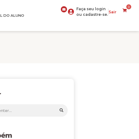
0
Faça seu login
Sair
ou cadastre-se.
L DO ALUNO
r
bém