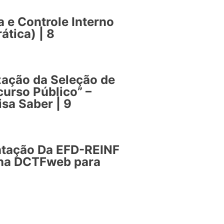
a e Controle Interno
ática) | 8
zação da Seleção de
urso Público” –
isa Saber | 9
ntação Da EFD-REINF
 na DCTFweb para