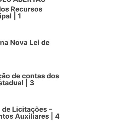
dos Recursos
pal | 1
na Nova Lei de
ção de contas dos
tadual | 3
 de Licitações –
tos Auxiliares | 4