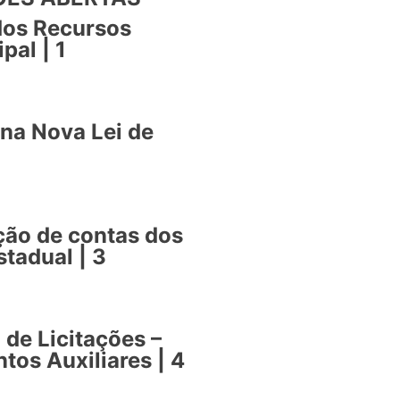
dos Recursos
pal | 1
na Nova Lei de
ção de contas dos
tadual | 3
 de Licitações –
tos Auxiliares | 4