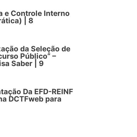
a e Controle Interno
ática) | 8
zação da Seleção de
urso Público” –
isa Saber | 9
ntação Da EFD-REINF
 na DCTFweb para