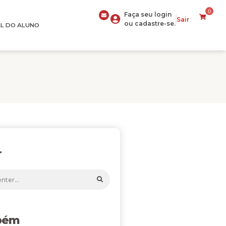
0
Faça seu login
Sair
ou cadastre-se.
L DO ALUNO
r
bém