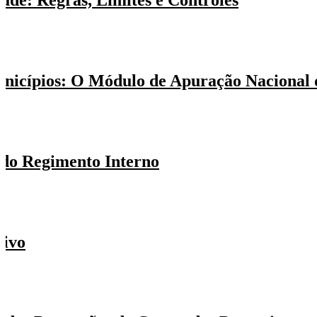
úde: Regras, Limites e Controles
Municípios: O Módulo de Apuração Naciona
 do Regimento Interno
tivo